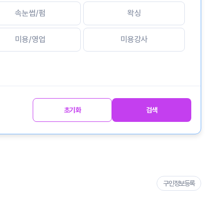
속눈썹/펌
왁싱
미용/영업
미용강사
초기화
검색
구인정보등록