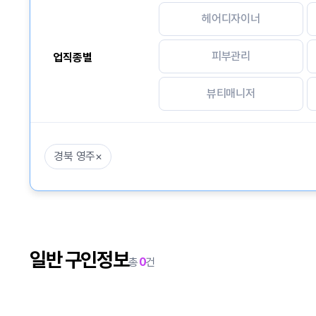
헤어디자이너
피부관리
업직종별
뷰티매니저
경북 영주
×
일반 구인정보
총
0
건