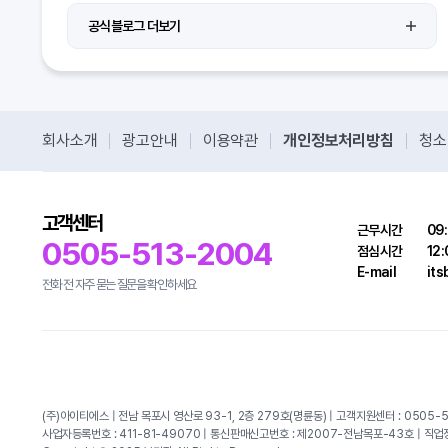
공식블로그 더보기
회사소개
광고안내
이용약관
개인정보처리방침
청소
고객센터
근무시간
09:
0505-513-2004
점심시간
12:
E-mail
it
전화 전 자주 묻는 질문을 확인하세요
(주)아이티에스 | 전남 목포시 영산로 93-1, 2층 279호(명륜동) | 고객지원센터 : 0505-5
사업자등록번호 : 411-81-49070 | 통신판매신고번호 : 제2007-전남목포-43호 | 직업정보제