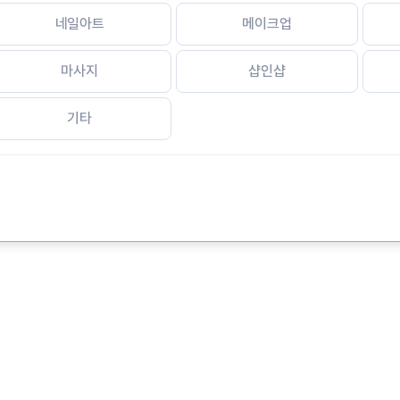
네일아트
메이크업
마사지
샵인샵
기타