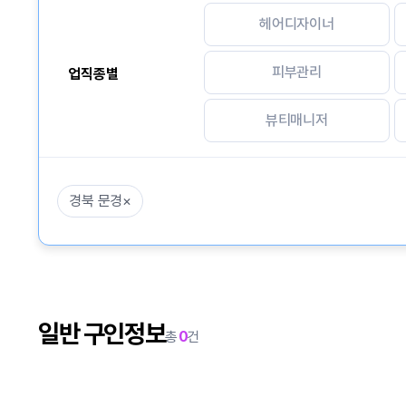
헤어디자이너
피부관리
업직종별
뷰티매니저
경북 문경
×
일반 구인정보
총
0
건