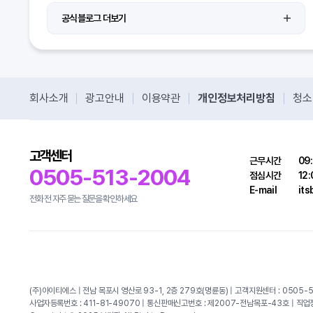
공식블로그 더보기
회사소개
광고안내
이용약관
개인정보처리방침
청소
고객센터
근무시간
09:
0505-513-2004
점심시간
12:
E-mail
it
전화 전 자주 묻는 질문을 확인하세요
(주)아이티에스 | 전남 목포시 영산로 93-1, 2층 279호(명륜동) | 고객지원센터 : 0505-5
사업자등록번호 : 411-81-49070 | 통신판매신고번호 : 제2007-전남목포-43호 | 직업정보제