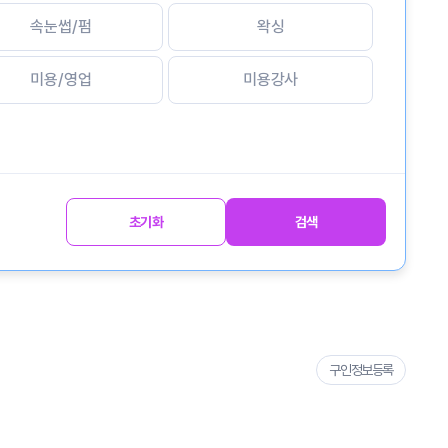
속눈썹/펌
왁싱
미용/영업
미용강사
초기화
검색
구인정보등록