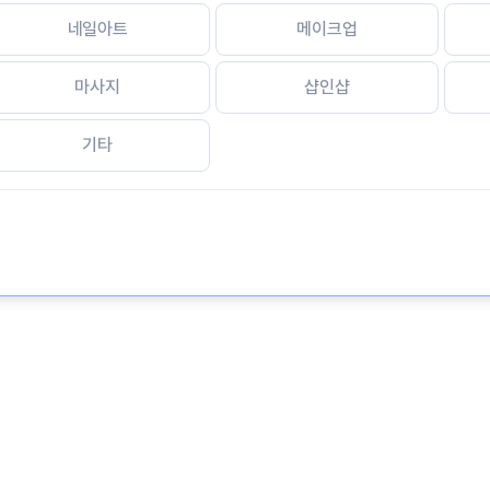
네일아트
메이크업
마사지
샵인샵
기타