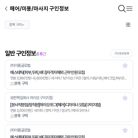
헤어/미용/마사지 구인정보
경북 구미
×
일반 구인정보
총
6
건
구인정보등록
㈜이룸글로벌
에스테틱(피부,두피,바디)자격자 해외 근무 인원 모집
연봉 3,360만원~6,600만원 / 세 이하 / 1년 이상 / 무관 / 협의 / 네일아트,메이크업,피부관리,마사지,기타
경북 구미
유한책임회사 하이모 구미지점
[본사직영점/정직원]하이모 위그(헤어)디자이너 모집(구미지점)
연봉 3,000만원 / 세 이하 / 경력 / 무관 / 정규직 / 헤어디자이너
경북 구미
㈜이룸글로벌
에스테틱(피부,두피,바디)자격자 해외 근무 인원 모집