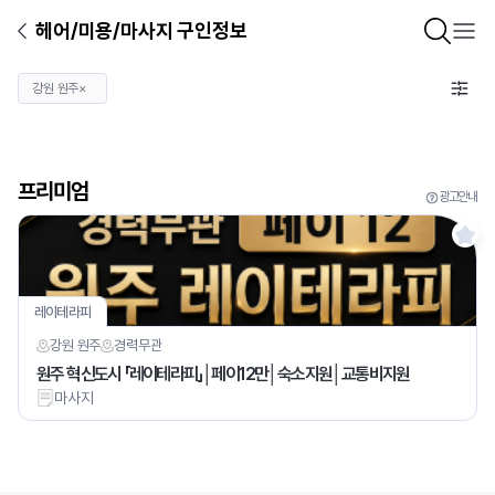
헤어/미용/마사지 구인정보
강원 원주
×
프리미엄
광고안내
레이테라피
강원 원주
경력
무관
원주 혁신도시 「레이테라피」│페이12만│숙소지원│교통비지원
마사지