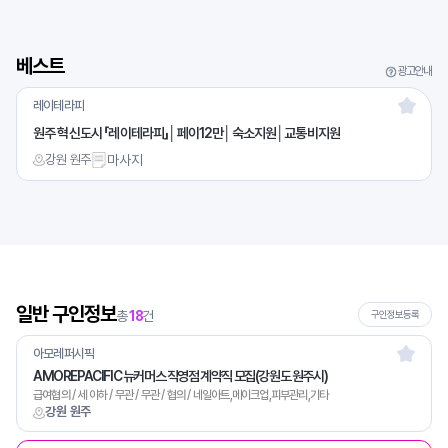
베스트
광고안내
레이테라피
원주 혁신도시 「레이테라피」│페이12만│숙소지원│교통비지원
강원 원주
마사지
일반 구인정보
총
18
건
구인정보등록
아모레퍼시픽
AMOREPACIFIC 뉴커머스 직영점 계약직 모집(강원도 원주시)
급여협의 / 세 이하 / 무관 / 무관 / 협의 / 네일아트,메이크업,피부관리,기타
강원 원주