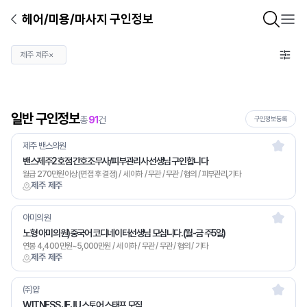
헤어/미용/마사지 구인정보
제주 제주
×
일반 구인정보
총
91
건
구인정보등록
제주 밴스의원
밴스제주2호점 간호조무사/피부관리사 선생님 구인합니다
월급 270만원이상 (면접 후 결정) / 세 이하 / 무관 / 무관 / 협의 / 피부관리,기타
제주 제주
아미의원
노형 아미의원)중국어 코디네이터선생님 모십니다.(월-금 주5일)
연봉 4,400만원~5,000만원 / 세 이하 / 무관 / 무관 / 협의 / 기타
제주 제주
㈜얍
WITNESS JEJU 스토어 스태프 모집