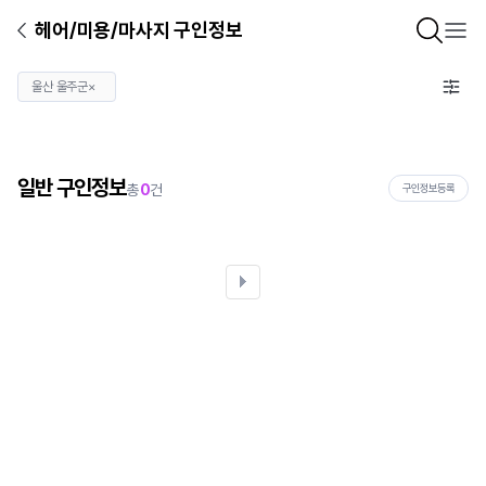
헤어/미용/마사지 구인정보
울산 울주군
×
일반 구인정보
총
0
건
구인정보등록