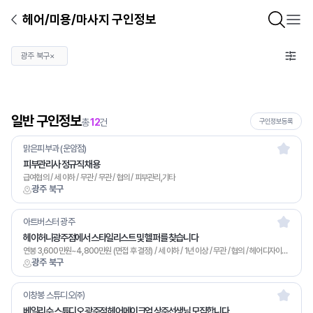
헤어/미용/마사지 구인정보
광주 북구
×
일반 구인정보
총
12
건
구인정보등록
맑은피부과 (운암점)
피부관리사 정규직 채용
급여협의 / 세 이하 / 무관 / 무관 / 협의 / 피부관리,기타
광주 북구
아트버스터 광주
헤이허니광주점에서 스타일리스트 및 헬퍼를 찾습니다
연봉 3,600만원~4,800만원 (면접 후 결정) / 세 이하 / 1년 이상 / 무관 / 협의 / 헤어디자이너,메이크업,기타
광주 북구
이창봉 스튜디오㈜
베일리수 스튜디오 광주점 헤어메이크업 상주선생님 모집합니다.