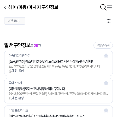
헤어/미용/마사지 구인정보
대전 유성
×
일반 구인정보
총
29
건
구인정보등록
이숙경뷰티반석점
[노은,반석점] 에스테티션 신입직 모집/풀옵션 사택 무상제공/주5일제/
월급 220만원이상 (면접 후 결정) / 세 이하 / 무관 / 무관 / 협의 / 피부관리,마사지,기타
대전 유성
루아스포사
[대전웨딩샵] 루아스포사 웨딩샵 직원 구합니다
연봉 2,600만원이상 (면접 후 결정) / 세 이하 / 1년 이상 / 무관 / 협의 / 헤어디자이너,메이크업,기타
대전 유성
다인 프랜차이즈
[대전광역시 유성구] 지역에서 출장 산전산후마사지 관리사 모집