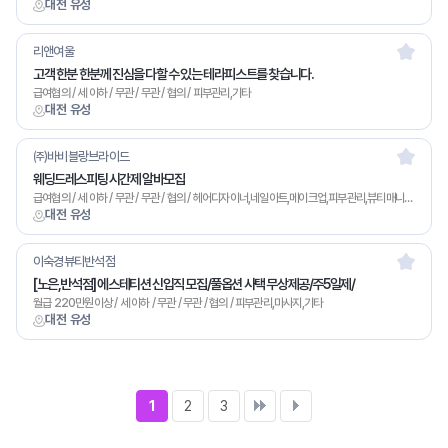
대전 유성
리앤여울
고객 한분 한분께 진심을 다할 수 있는 테라피스트를 찾습니다.
급여협의 / 세 이하 / 무관 / 무관 / 협의 / 피부관리,기타
대전 유성
㈜바비블랑브라이드
웨딩드레스피팅 시간제 알바모집
급여협의 / 세 이하 / 무관 / 무관 / 협의 / 헤어디자이너,네일아트,메이크업,피부관리,뷰티매니저,기타
대전 유성
이숙경뷰티반석점
[노은,반석점] 에스테티션 신입직 모집/풀옵션 사택 무상제공/주5일제/
월급 220만원이상 / 세 이하 / 무관 / 무관 / 협의 / 피부관리,마사지,기타
대전 유성
1
2
3