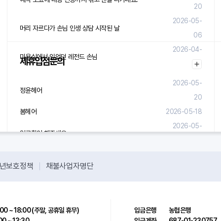
20
2026-05-
머리 자르다가 손님 인생 상담 시작된 날
06
2026-04-
미용실에서 있었던 레전드 손님
제휴입점문의
29
2026-05-
정윤헤어
20
봄헤어
2026-05-18
2026-05-
입금확인 해주세요.
08
년보호정책
채불사업자명단
00 ~ 18:00 (주말, 공휴일 휴무)
입금은행
농협은행
00 ~ 13:30
입금계좌
687-01-230757