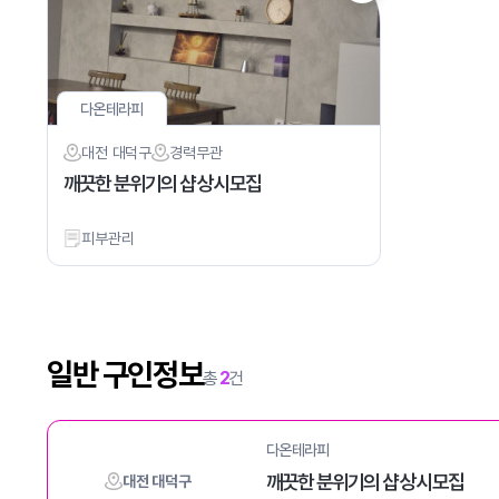
다온테라피
대전 대덕구
경력
무관
깨끗한 분위기의 샵 상시모집
피부관리
일반 구인정보
총
2
건
다온테라피
깨끗한 분위기의 샵 상시모집
대전 대덕구