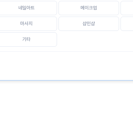
네일아트
메이크업
마사지
샵인샵
기타