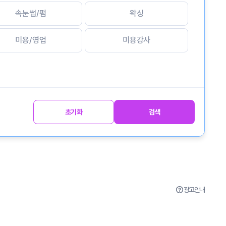
속눈썹/펌
왁싱
미용/영업
미용강사
초기화
검색
광고안내