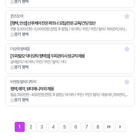
경기 평택
퀸즈모아
[평택, 안성] 산후케어 전문 파트너 모집/전문 교육/건당 정산
연봉 3,000만원~5,000만원 (면접 후 결정) / 세 이하 / 무관 / 무관 / 협의 / 피부관리,마사지,기타
경기 평택
더모락평택점
[두피탈모 닥터모락 평택점] 두피관리사 정규직 채용
급여협의 / 세 이하 / 무관 / 무관 / 협의 / 기타
경기 평택
비엣토탈바디케어
평택, 예약, 뷰티매니저 외 채용
월급 350만원~450만원 (면접 후 결정) / 세 이하 / 무관 / 무관 / 협의 / 네일아트,피부관리,마사지,기타
경기 평택
1
2
3
4
5
6
7
8