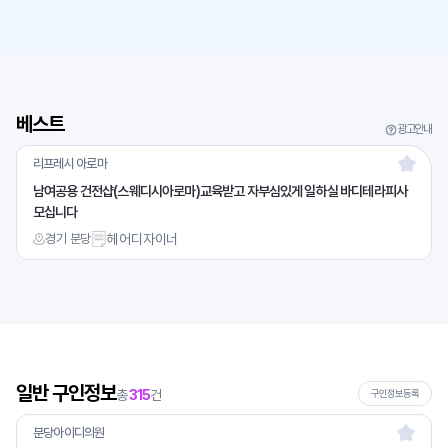
베스트
광고안내
리프레시 아로마
남여공용 건전샵(스웨디시아로마)교육받고 자부심있게 일하실 바디테라피사
모십니다
경기 분당
헤어디자이너
일반 구인정보
총
315
건
구인정보등록
분당아이디의원