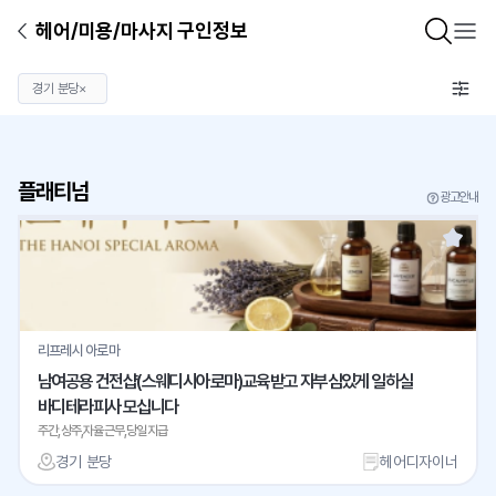
헤어/미용/마사지 구인정보
경기 분당
×
플래티넘
광고안내
리프레시 아로마
남여공용 건전샵(스웨디시아로마)교육받고 자부심있게 일하실
바디테라피사 모십니다
주간,상주,자율근무,당일지급
경기 분당
헤어디자이너