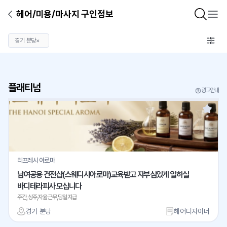
헤어/미용/마사지 구인정보
경기 분당
×
플래티넘
광고안내
리프레시 아로마
남여공용 건전샵(스웨디시아로마)교육받고 자부심있게 일하실
바디테라피사 모십니다
주간,상주,자율근무,당일지급
경기 분당
헤어디자이너