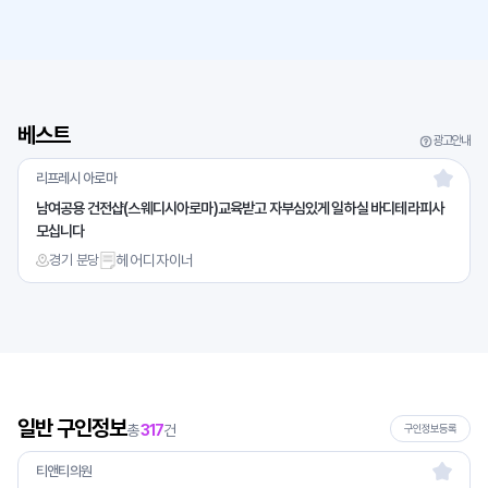
베스트
광고안내
리프레시 아로마
남여공용 건전샵(스웨디시아로마)교육받고 자부심있게 일하실 바디테라피사
모십니다
경기 분당
헤어디자이너
일반 구인정보
총
317
건
구인정보등록
티앤티의원