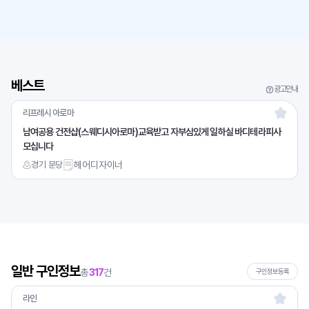
베스트
광고안내
리프레시 아로마
남여공용 건전샵(스웨디시아로마)교육받고 자부심있게 일하실 바디테라피사
모십니다
경기 분당
헤어디자이너
일반 구인정보
총
317
건
구인정보등록
라인