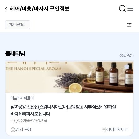
헤어/미용/마사지 구인정보
경기 분당
×
플래티넘
광고안내
리프레시 아로마
남여공용 건전샵(스웨디시아로마)교육받고 자부심있게 일하실
바디테라피사 모십니다
주간,상주,자율근무,당일지급
경기 분당
헤어디자이너