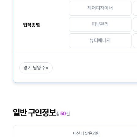
헤어디자이너
피부관리
업직종별
뷰티매니저
경기 남양주
×
일반 구인정보
총
50
건
다산 더 맑은 의원