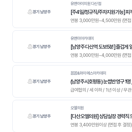
유앤아이의원 다산점
[주4일/정규직/주차지원가능] 피
경기 남양주
연봉 3,000만원~4,500만원 (면접 후
유앤미아카데미
[남양주 다산역 도보5분] 즐겁게
경기 남양주
연봉 3,000만원~4,000만원 (면접 
꼼꼼&와이에스아카데미
(남양주시호평동) 눈썹반영구 1명 
경기 남양주
급여협의 / 세 이하 / 1년 이상 / 
오엘의원
[다산오엘의원] 상담실장 경력직 
경기 남양주
연봉 3,400만원이상 (면접 후 결정) /