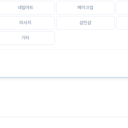
네일아트
메이크업
마사지
샵인샵
기타