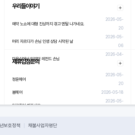
우리들이야기
2026-05-
예약 노쇼에 대형 진상까지 겪고 멘탈 나가네요.
20
2026-05-
머리 자르다가 손님 인생 상담 시작된 날
06
2026-04-
미용실에서 있었던 레전드 손님
제휴입점문의
29
2026-05-
정윤헤어
20
봄헤어
2026-05-18
2026-05-
입금확인 해주세요.
08
년보호정책
채불사업자명단