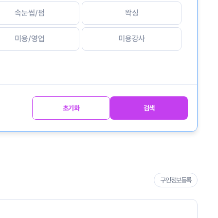
속눈썹/펌
왁싱
미용/영업
미용강사
초기화
검색
구인정보등록