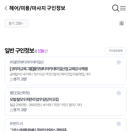
헤어/미용/마사지 구인정보
경기 고양
×
일반 구인정보
총
139
건
구인정보등록
㈜올댓뷰티아카데미일산
[코리아교육그룹]올댓뷰티아카데미 일산점 교육강사 채용
급여협의 / 세 이하 / 1년 이상 / 무관 / 협의 / 메이크업,미용/영업,기타
경기 고양
웰킨(일산화정)
모발·탈모두피관리 업무 담당자 모집
월급 216만원~260만원 / 세 이하 / 무관 / 무관 / 협의 / 기타
경기 고양
㈜반드시
그로스 마케터(뷰티 온라인 커머스 경력자)