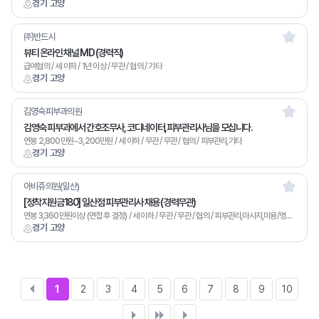
경기 고양
㈜반드시
뷰티 온라인 채널 MD (경력직)
급여협의 / 세 이하 / 1년 이상 / 무관 / 협의 / 기타
경기 고양
김영숙피부과의원
김영숙 피부과에서 간호조무사, 코디네이터,피부관리사님을 모십니다.
연봉 2,800만원~3,200만원 / 세 이하 / 무관 / 무관 / 협의 / 피부관리,기타
경기 고양
아비쥬의원(일산)
[정착지원금180] 일산점 피부관리사 채용 (경력무관)
연봉 3,360만원이상 (면접 후 결정) / 세 이하 / 무관 / 무관 / 협의 / 피부관리,마사지,미용/영업,기타
경기 고양
1
2
3
4
5
6
7
8
9
10