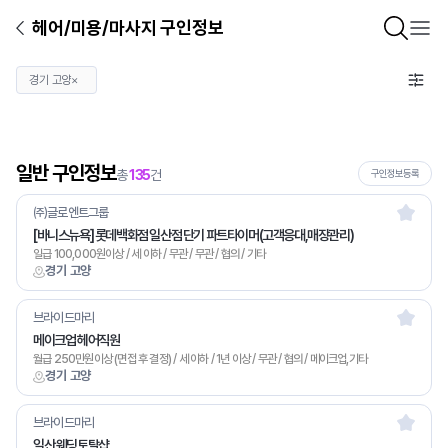
헤어/미용/마사지 구인정보
경기 고양
×
일반 구인정보
총
135
건
구인정보등록
㈜글로엔트그룹
[바니스뉴욕] 롯데백화점 일산점 단기 파트타이머(고객응대,매장관리)
일급 100,000원이상 / 세 이하 / 무관 / 무관 / 협의 / 기타
경기 고양
브라이드마리
메이크업 헤어직원
월급 250만원이상 (면접 후 결정) / 세 이하 / 1년 이상 / 무관 / 협의 / 메이크업,기타
경기 고양
브라이드마리
일산 웨딩토탈샵