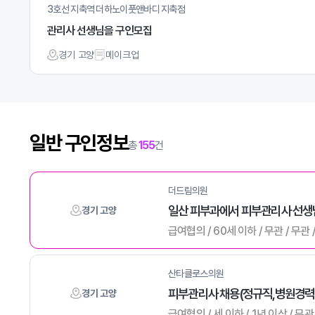
3호선 지축역 더하노이풋앤바디 지축점
관리사 선생님을 구인모집
경기 고양
메이크업
일반 구인정보
총
155
건
더드림의원
일산 피부과에서 피부관리사 선생님
경기 고양
급여협의 / 60세 이하 / 무관 / 무관
산타클로스의원
피부관리사 채용(정규직,병원경력 
경기 고양
급여협의 / 세 이하 / 1년 이상 / 무관