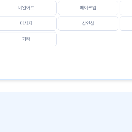
네일아트
메이크업
마사지
샵인샵
기타