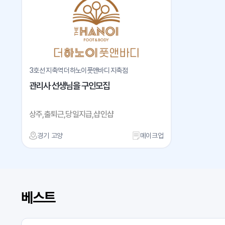
3호선 지축역 더하노이풋앤바디 지축점
관리사 선생님을 구인모집
상주,출퇴근,당일지급,샵인샵
경기 고양
메이크업
베스트