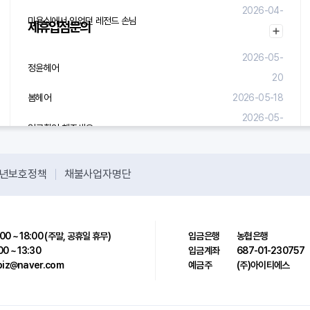
2026-04-
미용실에서 있었던 레전드 손님
제휴입점문의
29
2026-05-
정윤헤어
20
봄헤어
2026-05-18
2026-05-
입금확인 해주세요.
08
년보호정책
채불사업자명단
00 ~ 18:00 (주말, 공휴일 휴무)
입금은행
농협은행
00 ~ 13:30
입금계좌
687-01-230757
sbiz@naver.com
예금주
(주)아이티에스