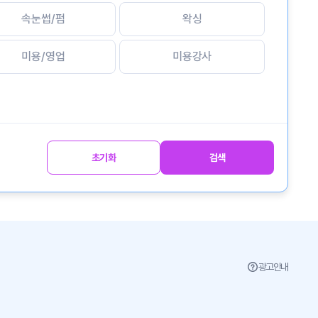
속눈썹/펌
왁싱
미용/영업
미용강사
초기화
검색
광고안내