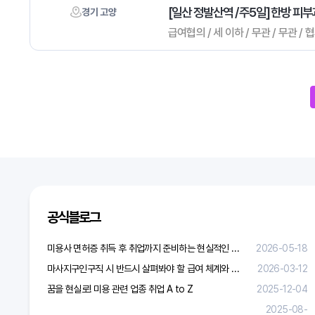
[일산 정발산역 / 주5일] 한방 
경기 고양
급여협의 / 세 이하 / 무관 / 무관 /
다음
맨끝
다음검색
공식블로그
미용사 면허증 취득 후 취업까지 준비하는 현실적인 방법
2026-05-18
마사지구인구직 시 반드시 살펴봐야 할 급여 체계와 합리적 보상 가이드
2026-03-12
꿈을 현실로! 미용 관련 업종 취업 A to Z
2025-12-04
2025-08-