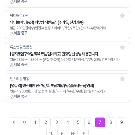
서울 중구
닥터쁘띠의원
닥터쁘띠 명동점) 피부팀 직원모집 (주 4일, 신입가능)
월급 230만원이상 (면접 후 결정) / 세 이하 / 무관 / 무관 / 협의 / 피부관리,기타
서울 중구
톡스앤필 명동점
[을지로입구역앞/주4.5일/업계최고] 간호팀 선생님 채용합니다.
월급 285만원~380만원 (면접 후 결정) / 세 이하 / 1년 이상 / 무관 / 협의 / 피부관리,기타
서울 중구
밴스의원 명동
[명동역] 밴스의원 진료팀 / 피부팀 채용 (팀실장/사원급/경력)
연봉 4,200만원이상 (면접 후 결정) / 세 이하 / 무관 / 무관 / 협의 / 피부관리,기타
서울 중구
1
2
3
4
5
6
7
8
9
10