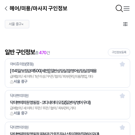
헤어/미용/마사지 구인정보
서울 중구
×
일반 구인정보
총
470
건
구인정보등록
아비쥬의원(명동)
[주4일/보장급여500(세전)] 일반상담실장/영어상담실장채용
급여협의 / 세 이하 / 1년 이상 / 무관 / 협의 / 피부관리,미용/영업,기타
서울 중구
닥터쁘띠의원
닥터쁘띠의원 명동점 - 코디네이터 모집(일본어/영어 우대)
급여협의 / 세 이하 / 무관 / 무관 / 협의 / 피부관리,기타
서울 중구
닥터쁘띠의원
닥터쁘띠의원 명동점 피부과 간호조무사 신입/경력 (일본어 우대)