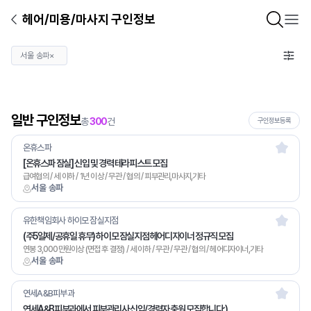
헤어/미용/마사지 구인정보
서울 송파
×
일반 구인정보
총
300
건
구인정보등록
온휴스파
[온휴스파 잠실] 신입 및 경력 테라피스트 모집
급여협의 / 세 이하 / 1년 이상 / 무관 / 협의 / 피부관리,마사지,기타
서울 송파
유한책임회사 하이모 잠실지점
(주5일제/공휴일 휴무) 하이모 잠실지점 헤어디자이너 정규직 모집
연봉 3,000만원이상 (면접 후 결정) / 세 이하 / 무관 / 무관 / 협의 / 헤어디자이너,기타
서울 송파
연세A&B피부과
연세A&B피부과에서 피부관리사 신입/경력자 충원 모집합니다:)