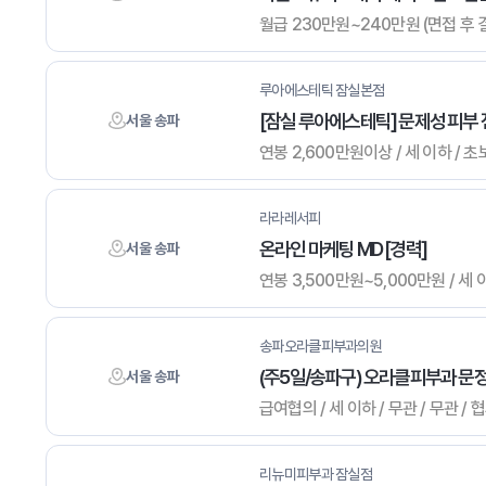
월급 230만원~240만원 (면접 후 결
루아에스테틱 잠실본점
[잠실 루아에스테틱] 문제성 피부
서울 송파
연봉 2,600만원이상 / 세 이하 / 초
라라레서피
온라인 마케팅 MD [경력]
서울 송파
연봉 3,500만원~5,000만원 / 세 이
송파오라클피부과의원
(주5일/송파구) 오라클피부과 
서울 송파
급여협의 / 세 이하 / 무관 / 무관 /
리뉴미피부과 잠실점