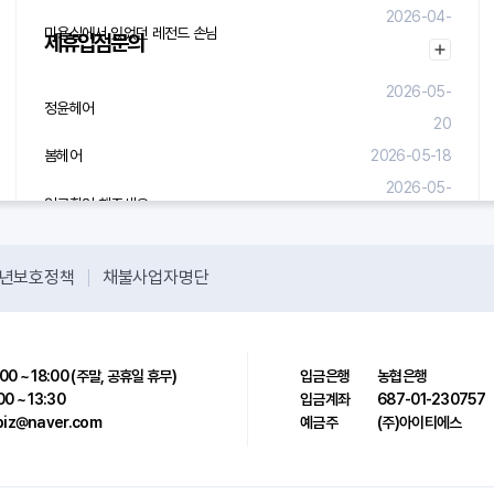
2026-04-
미용실에서 있었던 레전드 손님
제휴입점문의
29
2026-05-
정윤헤어
20
봄헤어
2026-05-18
2026-05-
입금확인 해주세요.
08
년보호정책
채불사업자명단
00 ~ 18:00 (주말, 공휴일 휴무)
입금은행
농협은행
00 ~ 13:30
입금계좌
687-01-230757
sbiz@naver.com
예금주
(주)아이티에스