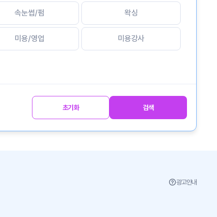
속눈썹/펌
왁싱
미용/영업
미용강사
초기화
검색
광고안내