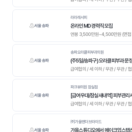
라라레서피
온라인 MD 경력직 모집
서울 송파
연봉 3,500만원~4,500만원 (면접 후
송파오라클피부과의원
(주5일/송파구) 오라클피부과 
서울 송파
급여협의 / 세 이하 / 무관 / 무관 /
파크뷰의원 잠실점
[급여우대/잠실새내역] 피부관리
서울 송파
급여협의 / 세 이하 / 무관 / 무관 /
㈜가을앤더브라이드
가을스튜디오에서 메이크업스텝선
서울 송파