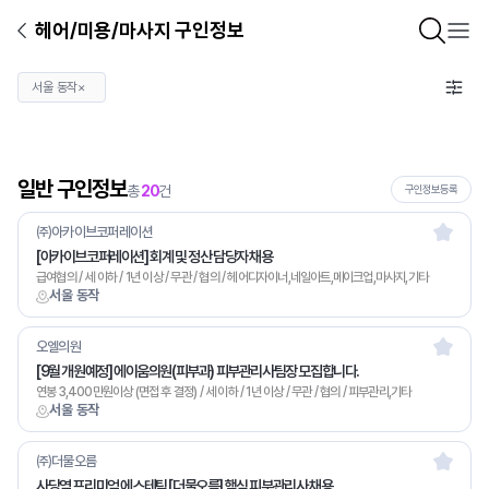
헤어/미용/마사지 구인정보
서울 동작
×
일반 구인정보
총
20
건
구인정보등록
㈜아카이브코퍼레이션
[아카이브코퍼레이션] 회계 및 정산 담당자 채용
급여협의 / 세 이하 / 1년 이상 / 무관 / 협의 / 헤어디자이너,네일아트,메이크업,마사지,기타
서울 동작
오엘의원
[9월 개원예정] 에이움의원(피부과) 피부관리사팀장 모집합니다.
연봉 3,400만원이상 (면접 후 결정) / 세 이하 / 1년 이상 / 무관 / 협의 / 피부관리,기타
서울 동작
㈜더물오름
사당역 프리미엄 에스테틱 [더물오름] 핵심 피부관리사 채용