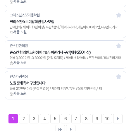
서울 노원
크리스챤쇼보미용학원
크리스챤쇼보미용학원 강사 모집
급여협의 / 세 이하 / 1년 이상 / 무관 / 협의 / 헤어디자이너,네일아트,메이크업,피부관리,기타
서울 노원
존스킨한의원
존스킨 한의원 노원점 피부&두피관리사 구인(세후250이상)
연봉 3,200만원~3,800만원 (면접 후 결정) / 세 이하 / 1년 이상 / 무관 / 협의 / 피부관리,기타
서울 노원
민슈가링왁싱
노원 중계 왁서 구인합니다
월급 217만원이상 (면접 후 결정) / 세 이하 / 무관 / 무관 / 협의 / 피부관리,기타
서울 노원
1
2
3
4
5
6
7
8
9
10