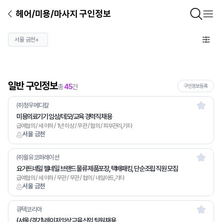
헤어/미용/마사지 구인정보
서울 금천
×
일반 구인정보
총
45
건
구인정보등록
㈜청우메디칼
미용의료기기 임상/데모/교육 경력직 채용
급여협의 / 세 이하 / 1년 이상 / 무관 / 협의 / 피부관리,기타
서울 금천
㈜윌유코퍼레이션
요거트네일 젤네일 브랜드 물류 제품포장, 택배패킹, 단순조립 직원 모집
급여협의 / 세 이하 / 무관 / 무관 / 협의 / 네일아트,기타
서울 금천
큐텍코리아
(서울 /경기) 레이저 임상교육 신입 팀원 채용