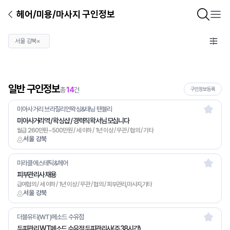
헤어/미용/마사지 구인정보
서울 강북
×
일반 구인정보
총
14
건
구인정보등록
미아사거리 브라질리언왁싱&태닝 탠블리
미아사거리역 / 왁싱샵 / 경력직 왁서님 모십니다
월급 260만원~500만원 / 세 이하 / 1년 이상 / 무관 / 협의 / 기타
서울 강북
미라클에스테틱&헤어
피부관리사 채용
급여협의 / 세 이하 / 1년 이상 / 무관 / 협의 / 피부관리,마사지,기타
서울 강북
더블유티(WT)메소드 수유점
두피관리 WT메소드 수유점 두피관리사(주 38시간)