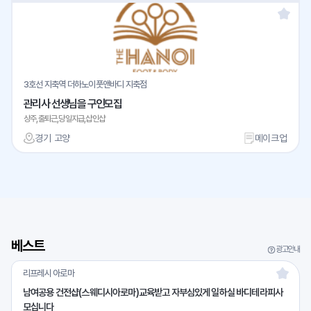
3호선 지축역 더하노이풋앤바디 지축점
관리사 선생님을 구인모집
상주,출퇴근,당일지급,샵인샵
경기 고양
메이크업
베스트
광고안내
리프레시 아로마
남여공용 건전샵(스웨디시아로마)교육받고 자부심있게 일하실 바디테라피사
모십니다