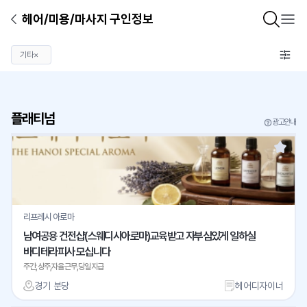
헤어/미용/마사지 구인정보
기타
×
플래티넘
광고안내
리프레시 아로마
남여공용 건전샵(스웨디시아로마)교육받고 자부심있게 일하실
바디테라피사 모십니다
주간,상주,자율근무,당일지급
경기 분당
헤어디자이너