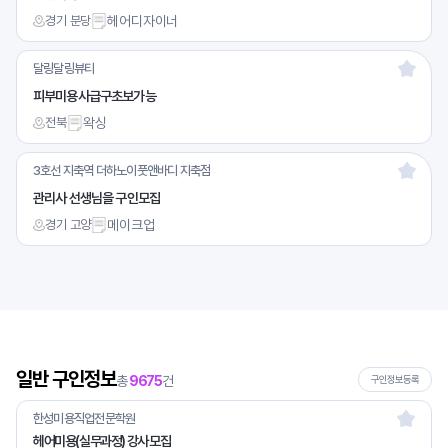
경기 분당
헤어디자이너
달링달링뷰티
피부미용사급구초보가능
전북
왁싱
3호선 지축역 더하노이풋앤바디 지축점
관리사 선생님을 구인모집
경기 고양
메이크업
일반 구인정보
총
9675
건
구인정보등록
한성미용직업전문학원
헤어미용(실무과정) 강사 모집