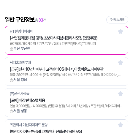
일반 구인정보
총
33
건
구인정보등록
HT힐링터치케어
[서면점/해운대점] 경력/ 초보 마사지남녀관리사 모집 (연령무관)
급여협의 / 60세 이하 / 무관 / 무관 / 협의 / 피부관리,마사지,뷰티매니저
부산 부산진
닥터홈즈피부과
[급구] 신사 10년차 피부과 고객센터 CS매니저, 아웃바운드 나이무관
월급 280만원~400만원 (면접 후 결정) / 세 이하 / 1년 이상 / 무관 / 협의 / 헤어디자이너,네일아트,메이크업,피부관리,마사지,미용/영업,뷰티매니저,기타
서울 강남
㈜굳센사람들
[로에] 매장 판매스탭 채용
연봉 3,000만원~4,000만원 (면접 후 결정) / 세 이하 / 1년 이상 / 무관 / 협의 / 헤어디자이너,메이크업,피부관리,마사지,미용/영업,뷰티매니저,기타
서울 성동
유한회사 예신다이어트 분당
[예신다이어트 분당점] 고객안내 · 전화상담 직원 모집