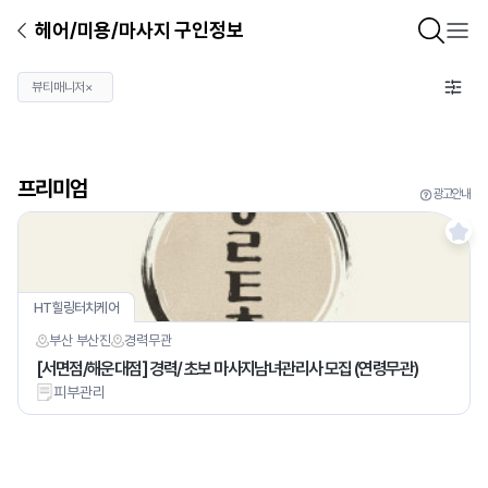
헤어/미용/마사지 구인정보
뷰티매니저
×
프리미엄
광고안내
HT힐링터치케어
부산 부산진
경력
무관
[서면점/해운대점] 경력/ 초보 마사지남녀관리사 모집 (연령무관)
피부관리