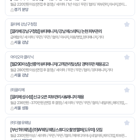
월급 220만원이상 (면접 후 결정) / 세 이하 / 1년 이상 / 무관 / 협의 / 피부관리,마사지,뷰티매니저,기타
경기 분당
끌리메 강남구청점
[끌리메 강남구청점] 뷰티매니저 / 강남 에스테틱 / 논현 피부관리
급여협의 / 세 이하 / 무관 / 무관 / 협의 / 마사지,미용/영업,뷰티매니저,기타
서울 강남
아이오마 클리닉
[월290이상]선릉역 뷰티매니저/고객관리및상담 경력무관 채용공고
월급 280만원이상 (면접 후 결정) / 세 이하 / 무관 / 무관 / 협의 / 뷰티매니저,기타
서울 강남
㈜끌리메
[끌리메 성수점] 신규 오픈 피부관리사&매니저 채용
월급 236만원~370만원 (면접 후 결정) / 세 이하 / 무관 / 무관 / 협의 / 네일아트,메이크업,피부관리,마사지,미용/영업,뷰티매니저,기타
서울 성동
㈜더블유웨딩
[부산 1위 웨딩] (주)W웨딩 웨딩스튜디오 촬영 헬퍼(도우미) 모집
월급 230만원이상 / 세 이하 / 무관 / 무관 / 협의 / 헤어디자이너,네일아트,메이크업,피부관리,뷰티매니저,기타