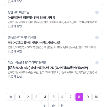
경기 분당
용인J뷰티미용학원
아뜰리에뷰티미용학원 전임 ,외래강사채용
급여협의 / 세 이하 / 1년 이상 / 무관 / 협의 / 헤어디자이너,네일아트,메이크업,마사지,미용/영업,미용강사,기타
경기 용인
㈜올댓뷰티아카데미수원
코리아교육그룹 뷰티 계열사 수원점 사업부 채용
연봉 3,000만원~7,000만원 (면접 후 결정) / 세 이하 / 1년 이상 / 무관 / 협의 / 헤어디자이너,네일아트,메이크업,피부관리,미용강사,기타
경기 수원
에스비에스(SBS)아카데미미용학원
[SBS뷰티아카데미] 메이크업 강사님 모집 (국가자격증&특수분장&실무)
급여협의 / 세 이하 / 무관 / 무관 / 협의 / 헤어디자이너,네일아트,메이크업,피부관리,미용강사,기타
경기 안산
1
2
3
4
5
6
7
8
9
10