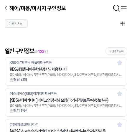
헤어/미용/마사지 구인정보
미용강사
×
일반 구인정보
총
123
건
구인정보등록
KBS아트비전김해율하미용학원
KBS김해율하미용학원 강사님 채용합니다
급여협의 / 세 이하 / 무관 / 무관 / 협의 / 헤어디자이너,네일아트,메이크업,피부관리,미용강사,기타
경남 김해
에스비에스(SBS)아카데미미용학원
[SBS뷰티아카데미] 메이크업 강사님 모집 (국가자격증&특수분장&실무)
급여협의 / 세 이하 / 무관 / 무관 / 협의 / 헤어디자이너,네일아트,메이크업,피부관리,미용강사,기타
경기 안산
㈜에이블코퍼레이션
[주3일] 초고속 승진·인센티브 / 안양범계점 피부관리사&상담실장 채용