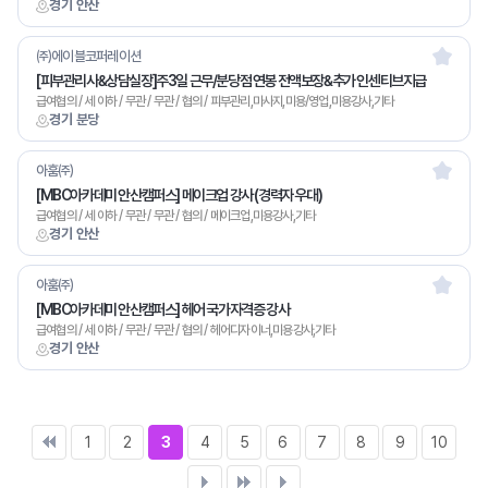
경기 안산
㈜에이블코퍼레이션
[피부관리사&상담실장]주3일 근무/분당점 연봉 전액보장&추가 인센티브지급
급여협의 / 세 이하 / 무관 / 무관 / 협의 / 피부관리,마사지,미용/영업,미용강사,기타
경기 분당
아훔㈜
[MBC아카데미 안산캠퍼스] 메이크업 강사 (경력자 우대)
급여협의 / 세 이하 / 무관 / 무관 / 협의 / 메이크업,미용강사,기타
경기 안산
아훔㈜
[MBC아카데미 안산캠퍼스] 헤어 국가자격증 강사
급여협의 / 세 이하 / 무관 / 무관 / 협의 / 헤어디자이너,미용강사,기타
경기 안산
1
2
3
4
5
6
7
8
9
10