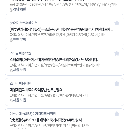
월급 240만원~280만원 / 세 이하 / 무관 / 무관 / 협의 / 메이크업,미용/영업,미용강사,기타
경남 창원
㈜에이블코퍼레이션
[피부관리사&상담실장]주3일 근무/전 지점 연봉 전액보장&추가 인센티브지급
급여협의 / 세 이하 / 무관 / 무관 / 협의 / 피부관리,마사지,미용/영업,미용강사,기타
인천 부평
스타일 미용학원
스타일미용학원에서 메이크업자격증반 강의하실 강사님 모십니다.
급여협의 / 세 이하 / 1년 이상 / 무관 / 협의 / 네일아트,메이크업,미용강사,기타
서울 노원
스타일 미용학원
미용학원 피부국가자격증반 실무반강의
급여협의 / 세 이하 / 1년 이상 / 무관 / 협의 / 피부관리,미용강사,기타
서울 노원
에스비에스(SBS)아카데미미용학원
[안산SBS뷰티아카데미] 헤어 국가자격증/실무반 강사
급여협의 / 세 이하 / 무관 / 무관 / 협의 / 헤어디자이너,미용강사,기타