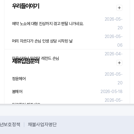
우리들이야기
2026-05-
예약 노쇼에 대형 진상까지 겪고 멘탈 나가네요.
20
2026-05-
머리 자르다가 손님 인생 상담 시작된 날
06
2026-04-
미용실에서 있었던 레전드 손님
제휴입점문의
29
2026-05-
정윤헤어
20
봄헤어
2026-05-18
2026-05-
입금확인 해주세요.
08
년보호정책
채불사업자명단