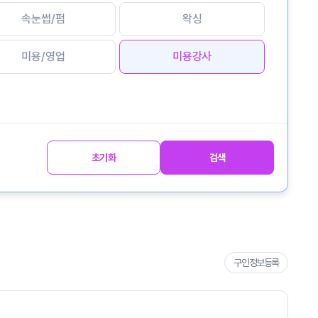
속눈썹/펌
왁싱
미용/영업
미용강사
초기화
검색
구인정보등록