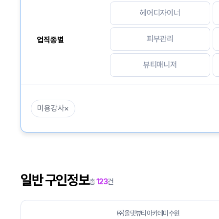
헤어디자이너
피부관리
업직종별
뷰티매니저
미용강사
×
일반 구인정보
총
123
건
㈜올댓뷰티아카데미수원