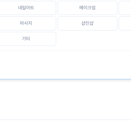
네일아트
메이크업
마사지
샵인샵
기타