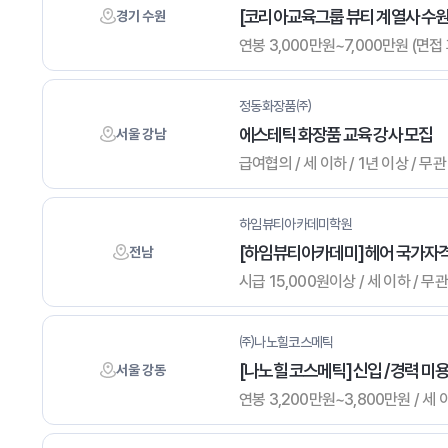
[코리아교육그룹 뷰티 계열사 수원
경기 수원
연봉 3,000만원~7,000만원 (면접
정동화장품㈜
에스테틱 화장품 교육 강사 모집
서울 강남
급여협의 / 세 이하 / 1년 이상 / 무
하임뷰티아카데미학원
[하임뷰티아카데미] 헤어 국가자격증
전남
시급 15,000원이상 / 세 이하 / 무
㈜나노힐코스메틱
[나노힐 코스메틱] 신입 / 경력 미용 
서울 강동
연봉 3,200만원~3,800만원 / 세