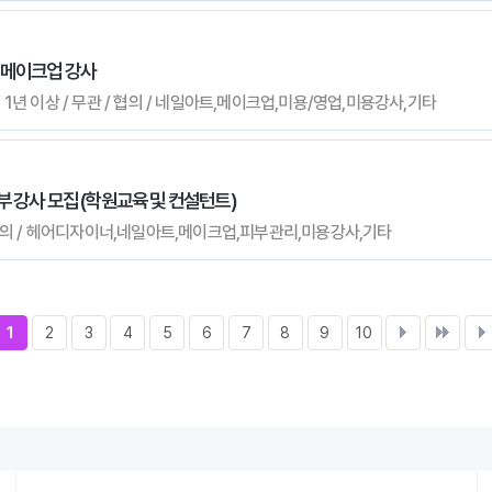
 메이크업 강사
/ 1년 이상 / 무관 / 협의 / 네일아트,메이크업,미용/영업,미용강사,기타
 강사 모집 (학원교육 및 컨설턴트)
 / 협의 / 헤어디자이너,네일아트,메이크업,피부관리,미용강사,기타
1
2
3
4
5
6
7
8
9
10