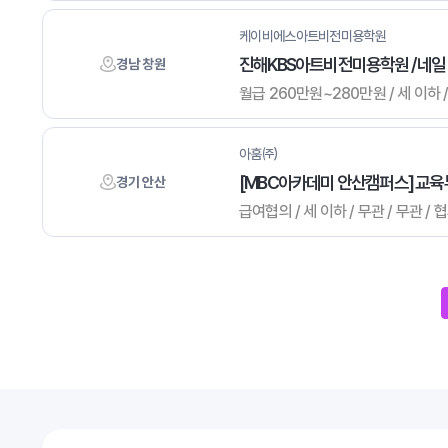
케이비에스아트비전미용학원
진해KBS아트비전미용학원 / 네일
경남 창원
월급 260만원~280만원 / 세 이하 
아훔㈜
[MBC아카데미 안산캠퍼스] 교육부
경기 안산
급여협의 / 세 이하 / 무관 / 무관
다음
맨끝
다음검색