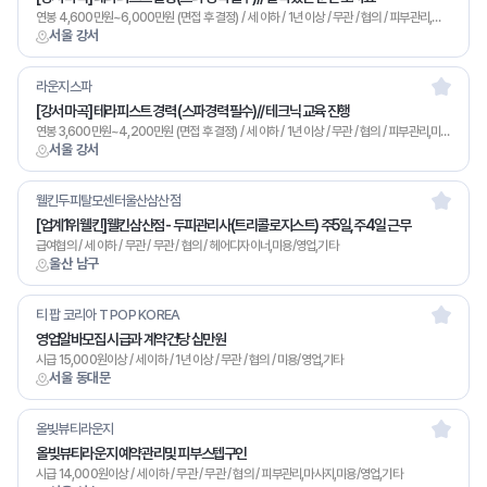
연봉 4,600만원~6,000만원 (면접 후 결정) / 세 이하 / 1년 이상 / 무관 / 협의 / 피부관리,미용/영업,기타
서울 강서
라운지스파
[강서 마곡] 테라피스트 경력 (스파경력 필수)// 테크닉 교육 진행
연봉 3,600만원~4,200만원 (면접 후 결정) / 세 이하 / 1년 이상 / 무관 / 협의 / 피부관리,미용/영업,기타
서울 강서
웰킨두피탈모센터울산삼산점
[업계1위웰킨]웰킨삼산점 - 두피관리사(트리콜로지스트) 주5일,주4일 근무
급여협의 / 세 이하 / 무관 / 무관 / 협의 / 헤어디자이너,미용/영업,기타
울산 남구
티 팝 코리아 T POP KOREA
영업알바모집 시급과 계약건당 십만원
시급 15,000원이상 / 세 이하 / 1년 이상 / 무관 / 협의 / 미용/영업,기타
서울 동대문
올빚뷰티라운지
올빚뷰티라운지 예약관리및 피부스텝구인
시급 14,000원이상 / 세 이하 / 무관 / 무관 / 협의 / 피부관리,마사지,미용/영업,기타