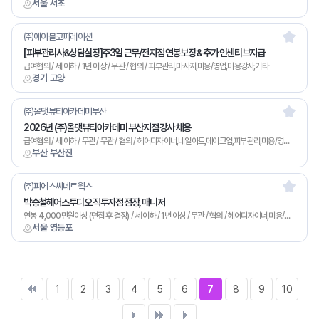
서울 서초
㈜에이블코퍼레이션
[피부관리사&상담실장]주3일 근무/전지점 연봉보장 & 추가 인센티브지급
급여협의 / 세 이하 / 1년 이상 / 무관 / 협의 / 피부관리,마사지,미용/영업,미용강사,기타
경기 고양
㈜올댓뷰티아카데미부산
2026년 (주)올댓뷰티아카데미 부산지점 강사 채용
급여협의 / 세 이하 / 무관 / 무관 / 협의 / 헤어디자이너,네일아트,메이크업,피부관리,미용/영업,기타
부산 부산진
㈜피에스씨네트웍스
박승철헤어스투디오 직투자점 점장, 매니저
연봉 4,000만원이상 (면접 후 결정) / 세 이하 / 1년 이상 / 무관 / 협의 / 헤어디자이너,미용/영업,기타
서울 영등포
1
2
3
4
5
6
7
8
9
10