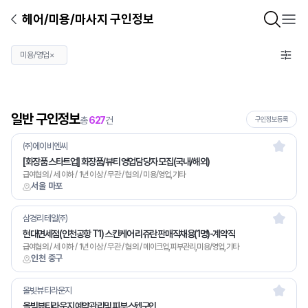
헤어/미용/마사지 구인정보
미용/영업
×
일반 구인정보
총
627
건
구인정보등록
㈜에이비엔씨
[화장품 스타트업] 화장품/뷰티 영업담당자 모집(국내/해외)
급여협의 / 세 이하 / 1년 이상 / 무관 / 협의 / 미용/영업,기타
서울 마포
삼경리테일㈜
현대면세점(인천공항 T1) 스킨케어 리쥬란 판매직채용(1명)-계약직
급여협의 / 세 이하 / 1년 이상 / 무관 / 협의 / 메이크업,피부관리,미용/영업,기타
인천 중구
올빚뷰티라운지
올빚뷰티라운지 예약관리및 피부스텝구인