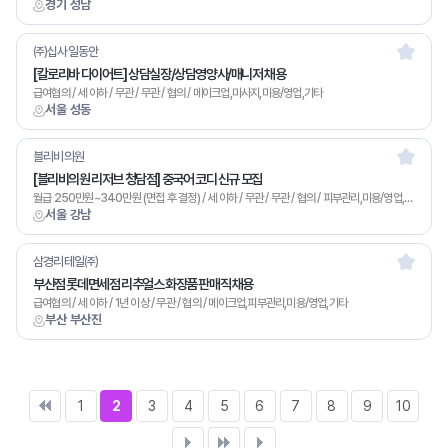
경기 성남
㈜십사일동안
[칼로리바 다이어트] 상담실장/상담영양사/매니저 채용
급여협의 / 세 이하 / 무관 / 무관 / 협의 / 메이크업,마사지,미용/영업,기타
서울 성동
블리비의원
[블리비의원 리저브 청담점] 중국어 코디 신규 모집
월급 250만원~340만원 (면접 후 결정) / 세 이하 / 무관 / 무관 / 협의 / 피부관리,미용/영업,기타
서울 강남
삼경리테일㈜
부산점 롯데면세점 리추얼스 화장품 판매직 채용
급여협의 / 세 이하 / 1년 이상 / 무관 / 협의 / 메이크업,피부관리,미용/영업,기타
부산 부산진
1
2
3
4
5
6
7
8
9
10