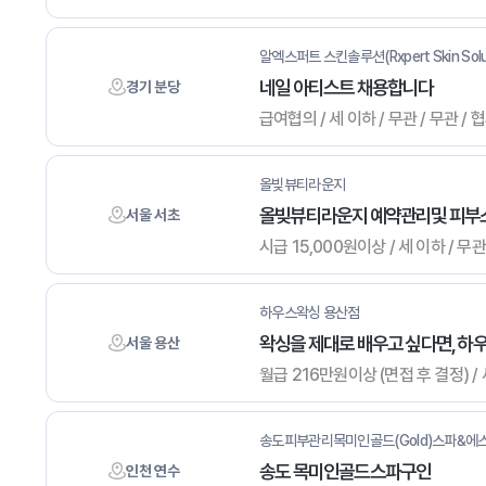
알엑스퍼트 스킨솔루션(Rxpert Skin Solu
네일 아티스트 채용합니다
경기 분당
급여협의 / 세 이하 / 무관 / 무관 
올빚뷰티라운지
올빚뷰티라운지 예약관리및 피부
서울 서초
시급 15,000원이상 / 세 이하 / 무
하우스왁싱 용산점
왁싱을 제대로 배우고 싶다면, 
서울 용산
월급 216만원이상 (면접 후 결정) / 
송도피부관리목미인골드(Gold)스파&에
송도 목미인골드스파구인
인천 연수