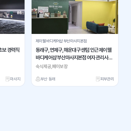
제이웰 바디케어샵 부산마사지본점
초보 경력직
동래구, 연제구, 해운대구 센텀 인근 제이웰
바디케어샵 부산마사지본점 여자 관리사님
모십니다
숙식제공,페이보장
마사지
부산 동래
피부관리