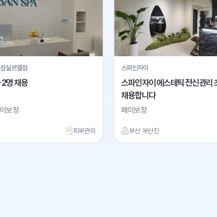
 잠실르엘점
스파인자이
2명 채용
스파인자이 에스테틱 전신관리 
채용합니다
페이보장
페이보장
피부관리
부산 부산진