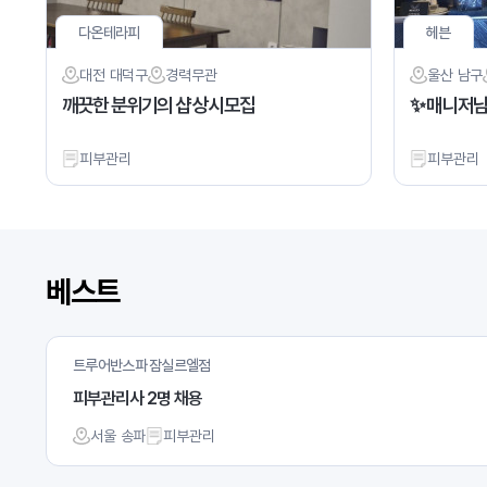
다온테라피
헤븐
대전 대덕구
경력
무관
울산 남구
깨끗한 분위기의 샵 상시모집
✨ 매니저님
피부관리
피부관리
베스트
트루어반스파 잠실르엘점
피부관리사 2명 채용
서울 송파
피부관리