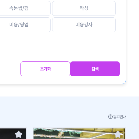
속눈썹/펌
왁싱
미용/영업
미용강사
초기화
검색
광고안내