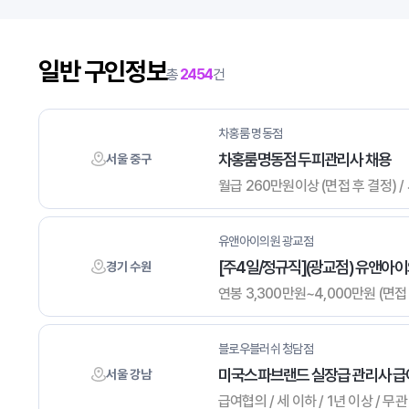
일반 구인정보
총
2454
건
차홍룸 명동점
차홍룸명동점 두피관리사 채용
서울 중구
월급 260만원이상 (면접 후 결정) / 
유앤아이의원 광교점
[주4일/정규직](광교점) 유앤아
경기 수원
연봉 3,300만원~4,000만원 (면접 
블로우블러쉬 청담점
미국스파브랜드 실장급 관리사 급
서울 강남
급여협의 / 세 이하 / 1년 이상 / 무