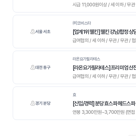
시급 11,000원이상 / 세 이하 / 무
㈜코비스타
[업계1위 웰킨] 웰킨 강남/합정 
서울 서초
급여협의 / 세 이하 / 무관 / 무관 
라온요가필라테스
[라온요가필라테스] 프리미엄 산전(
대전 동구
급여협의 / 세 이하 / 무관 / 무관 / 
효
[신입/경력] 분당 효스파 헤드스파
경기 분당
연봉 3,300만원~3,700만원 (면접 