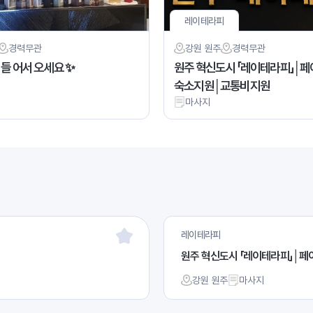
레이테라피
경력
무관
강원 원주
경력
무관
들 어서 오세요 ✨
원주 혁신도시 「레이테라피」│페
숙소지원│교통비지원
마사지
레이테라피
원주 혁신도시 「레이테라피」│
강원 원주
마사지