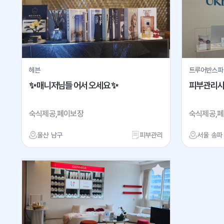
헤븐
트루어반스파
✨ 매니저님들 어서 오세요 ✨
피부관리사 
숙식제공,페이보장
숙식제공,
울산 남구
피부관리
서울 송파