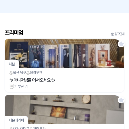
프리미엄
광고안내
헤븐
울산 남구
경력
무관
✨ 매니저님들 어서 오세요 ✨
피부관리
다온테라피
대전 대덕구
경력
무관