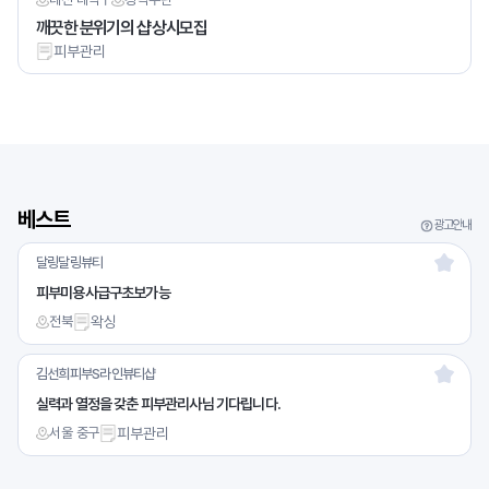
깨끗한 분위기의 샵 상시모집
피부관리
베스트
광고안내
달링달링뷰티
피부미용사급구초보가능
전북
왁싱
김선희피부S라인뷰티샵
실력과 열정을 갖춘 피부관리사님 기다립니다.
서울 중구
피부관리