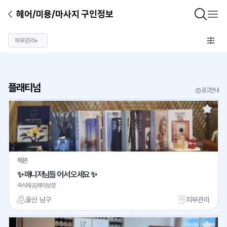
헤어/미용/마사지 구인정보
피부관리
×
플래티넘
광고안내
헤븐
✨ 매니저님들 어서 오세요 ✨
숙식제공,페이보장
울산 남구
피부관리