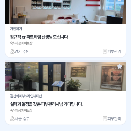
가인미가
정규직 or 파트타임 선생님 모십니다
숙식제공,페이보장
경기 수원
피부관리
김선희피부S라인뷰티샵
실력과 열정을 갖춘 피부관리사님 기다립니다.
숙식제공,페이보장
서울 중구
피부관리