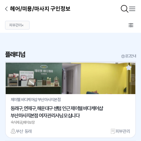
헤어/미용/마사지 구인정보
피부관리
×
플래티넘
광고안내
제이웰 바디케어샵 부산마사지본점
동래구, 연제구, 해운대구 센텀 인근 제이웰 바디케어샵
부산마사지본점 여자 관리사님 모십니다
숙식제공,페이보장
부산 동래
피부관리