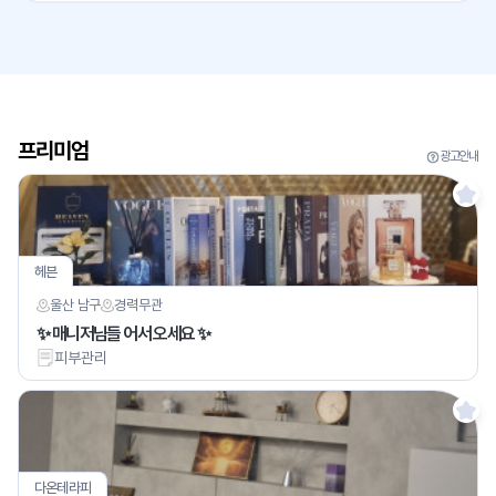
프리미엄
광고안내
헤븐
울산 남구
경력
무관
✨ 매니저님들 어서 오세요 ✨
피부관리
다온테라피