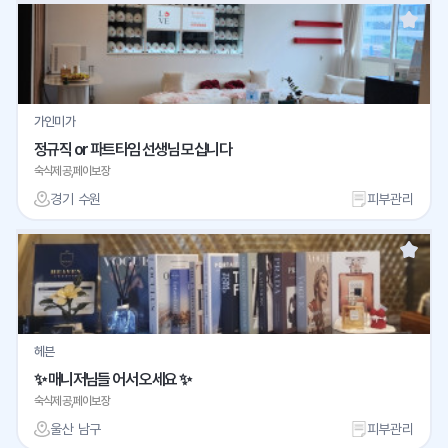
가인미가
정규직 or 파트타임 선생님 모십니다
숙식제공,페이보장
경기 수원
피부관리
헤븐
✨ 매니저님들 어서 오세요 ✨
숙식제공,페이보장
울산 남구
피부관리