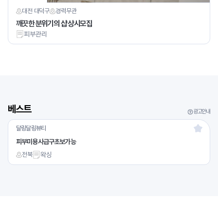
대전 대덕구
경력
무관
깨끗한 분위기의 샵 상시모집
피부관리
베스트
광고안내
달링달링뷰티
피부미용사급구초보가능
전북
왁싱