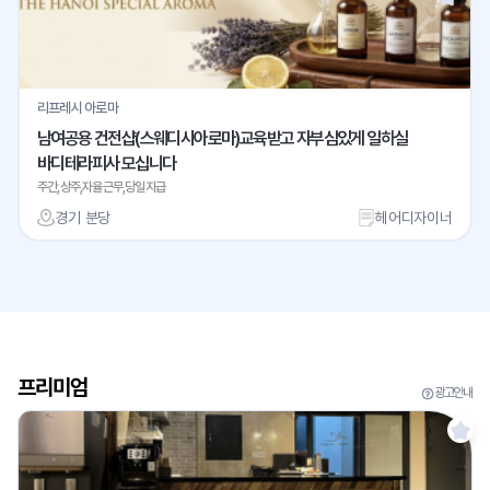
리프레시 아로마
남여공용 건전샵(스웨디시아로마)교육받고 자부심있게 일하실
바디테라피사 모십니다
주간,상주,자율근무,당일지급
경기 분당
헤어디자이너
프리미엄
광고안내