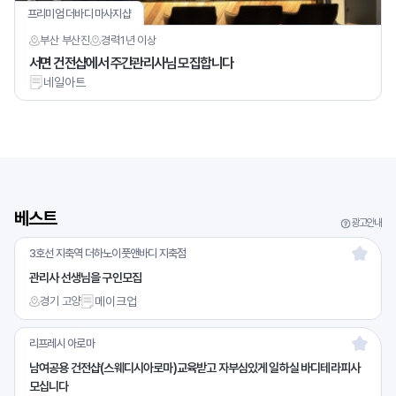
프리미엄 더바디 마사지샵
부산 부산진
경력
1년 이상
서면 건전샵에서 주간관리사님 모집합니다
네일아트
베스트
광고안내
3호선 지축역 더하노이풋앤바디 지축점
관리사 선생님을 구인모집
경기 고양
메이크업
리프레시 아로마
남여공용 건전샵(스웨디시아로마)교육받고 자부심있게 일하실 바디테라피사
모십니다