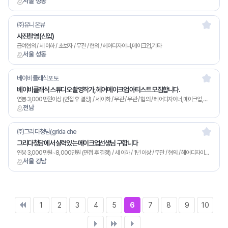
서울 성동
㈜유니온뷰
사진촬영 (신입)
급여협의 / 세 이하 / 초보자 / 무관 / 협의 / 헤어디자이너,메이크업,기타
서울 성동
베이비클래식포토
베이비클래식 스튜디오 촬영작가, 헤어메이크업 아티스트 모집합니다.
연봉 3,000만원이상 (면접 후 결정) / 세 이하 / 무관 / 무관 / 협의 / 헤어디자이너,메이크업,기타
전남
㈜그리다청담(grida che
그리다청담에서 실력있는 메이크업선생님 구합니다
연봉 3,000만원~8,000만원 (면접 후 결정) / 세 이하 / 1년 이상 / 무관 / 협의 / 헤어디자이너,메이크업,기타
서울 강남
1
2
3
4
5
6
7
8
9
10