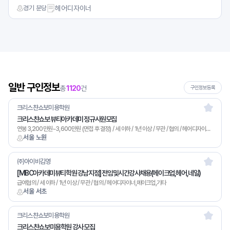
경기 분당
헤어디자이너
일반 구인정보
총
1120
건
구인정보등록
크리스챤쇼보미용학원
크리스챤쇼보 뷰티아카데미 정규사원모집
연봉 3,200만원~3,600만원 (면접 후 결정) / 세 이하 / 1년 이상 / 무관 / 협의 / 헤어디자이너,네일아트,메이크업,피부관리,미용/영업,기타
서울 노원
㈜아이비김영
[MBC아카데미뷰티학원 강남지점] 전임및시간강사채용(메이크업,헤어,네일)
급여협의 / 세 이하 / 1년 이상 / 무관 / 협의 / 헤어디자이너,메이크업,기타
서울 서초
크리스챤쇼보미용학원
크리스챤쇼보미용학원 강사 모집