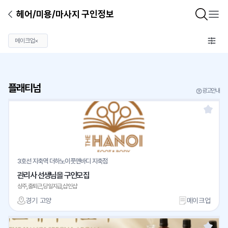
헤어/미용/마사지 구인정보
메이크업
×
플래티넘
광고안내
3호선 지축역 더하노이풋앤바디 지축점
관리사 선생님을 구인모집
상주,출퇴근,당일지급,샵인샵
경기 고양
메이크업