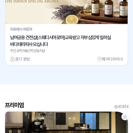
리프레시 아로마
남여공용 건전샵(스웨디시아로마)교육받고 자부심있게 일하실
바디테라피사 모십니다
주간,상주,자율근무,당일지급
경기 분당
헤어디자이너
프리미엄
광고안내