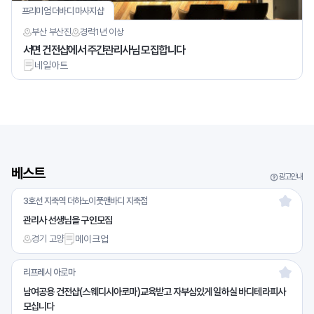
프리미엄 더바디 마사지샵
부산 부산진
경력
1년 이상
서면 건전샵에서 주간관리사님 모집합니다
네일아트
베스트
광고안내
3호선 지축역 더하노이풋앤바디 지축점
관리사 선생님을 구인모집
경기 고양
메이크업
리프레시 아로마
남여공용 건전샵(스웨디시아로마)교육받고 자부심있게 일하실 바디테라피사
모십니다