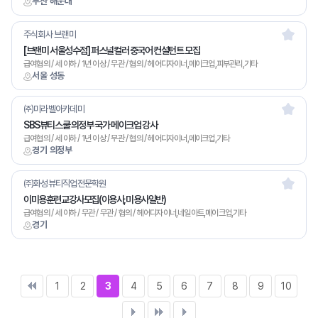
부산 해운대
주식회사 브랜미
[브랜미 서울성수점] 퍼스널컬러 중국어 컨설턴트 모집
급여협의 / 세 이하 / 1년 이상 / 무관 / 협의 / 헤어디자이너,메이크업,피부관리,기타
서울 성동
㈜미라벨아카데미
SBS뷰티스쿨 의정부 국가 메이크업 강사
급여협의 / 세 이하 / 1년 이상 / 무관 / 협의 / 헤어디자이너,메이크업,기타
경기 의정부
㈜화성뷰티직업전문학원
이미용훈련교강사모집(이용사,미용사일반)
급여협의 / 세 이하 / 무관 / 무관 / 협의 / 헤어디자이너,네일아트,메이크업,기타
경기
1
2
3
4
5
6
7
8
9
10