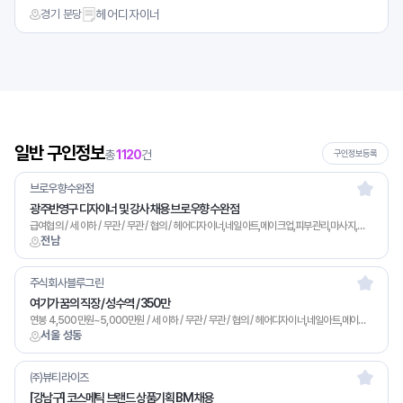
경기 분당
헤어디자이너
일반 구인정보
총
1120
건
구인정보등록
브로우향수완점
광주반영구 디자이너 및 강사 채용 브로우향 수완점
급여협의 / 세 이하 / 무관 / 무관 / 협의 / 헤어디자이너,네일아트,메이크업,피부관리,마사지,기타
전남
주식회사블루그린
여기가 꿈의 직장 / 성수역 / 350만
연봉 4,500만원~5,000만원 / 세 이하 / 무관 / 무관 / 협의 / 헤어디자이너,네일아트,메이크업,피부관리,기타
서울 성동
㈜뷰티라이즈
[강남구] 코스메틱 브랜드 상품기획 BM 채용