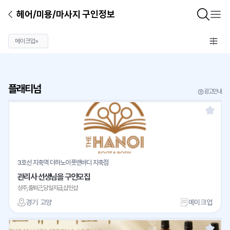
헤어/미용/마사지 구인정보
메이크업
×
플래티넘
광고안내
3호선 지축역 더하노이풋앤바디 지축점
관리사 선생님을 구인모집
상주,출퇴근,당일지급,샵인샵
경기 고양
메이크업