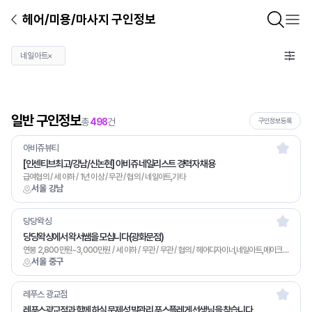
헤어/미용/마사지 구인정보
네일아트
×
일반 구인정보
총
498
건
구인정보등록
아비쥬뷰티
[인센티브최고/강남/신논현] 아비쥬 네일리스트 경력자 채용
급여협의 / 세 이하 / 1년 이상 / 무관 / 협의 / 네일아트,기타
서울 강남
당당왁싱
당당왁싱에서 왁서쌤을 모십니다(광화문점)
연봉 2,800만원~3,000만원 / 세 이하 / 무관 / 무관 / 협의 / 헤어디자이너,네일아트,메이크업,왁싱,피부관리,마사지,기타
서울 중구
레푸스 광교점
레푸스광교점과 함께 하실 문제성 발관리 푸스플레게 선생님을 찾습니다.