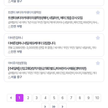
서울 중구
트렌미 뷰티아카데미 미용학원
트렌미뷰티아카데미 미용학원 (헤어, 네일아트, 메이크업) 강사 모집
급여협의 / 세 이하 / 1년 이상 / 무관 / 협의 / 헤어디자이너,네일아트,메이크업,피부관리,마사지,기타
인천 부평
더바른컴퍼니
더바른컴퍼니 네일 에듀케이터 모집합니다.
연봉 2,589만원~3,000만원 (면접 후 결정) / 세 이하 / 무관 / 무관 / 협의 / 네일아트,기타
인천 부평
아비쥬의원(명동)
[주4일제] 신입 280/정착지원금 180 별도/피부관리사 채용(경력무관)
급여협의 / 세 이하 / 무관 / 무관 / 협의 / 네일아트,메이크업,피부관리,마사지,미용/영업,기타
서울 중구
1
2
3
4
5
6
7
8
9
10