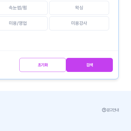
속눈썹/펌
왁싱
미용/영업
미용강사
초기화
검색
광고안내