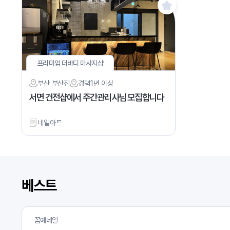
프리미엄 더바디 마사지샵
부산 부산진
경력
1년 이상
서면 건전샵에서 주간관리사님 모집합니다
네일아트
베스트
꼼예네일