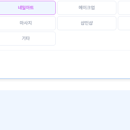
네일아트
메이크업
마사지
샵인샵
기타