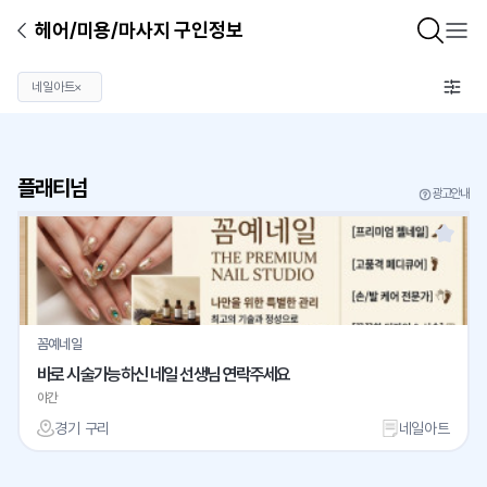
헤어/미용/마사지 구인정보
네일아트
×
플래티넘
광고안내
꼼예네일
바로 시술가능하신 네일 선생님 연락주세요
야간
경기 구리
네일아트