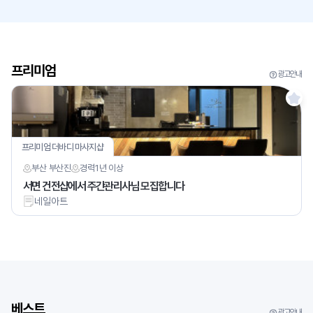
프리미엄
광고안내
프리미엄 더바디 마사지샵
부산 부산진
경력
1년 이상
서면 건전샵에서 주간관리사님 모집합니다
네일아트
베스트
광고안내