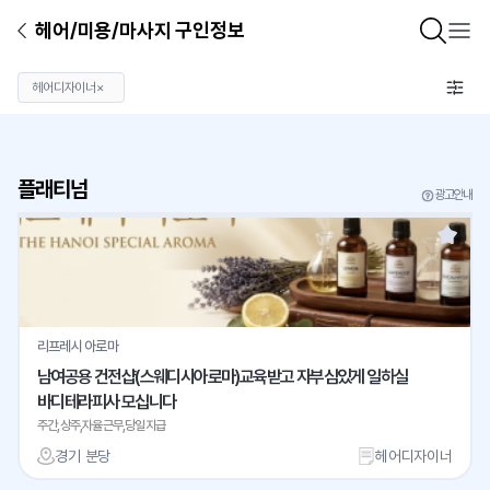
헤어/미용/마사지 구인정보
헤어디자이너
×
플래티넘
광고안내
리프레시 아로마
남여공용 건전샵(스웨디시아로마)교육받고 자부심있게 일하실
바디테라피사 모십니다
주간,상주,자율근무,당일지급
경기 분당
헤어디자이너