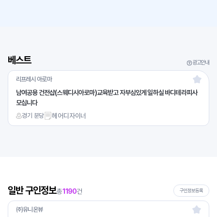
베스트
광고안내
리프레시 아로마
남여공용 건전샵(스웨디시아로마)교육받고 자부심있게 일하실 바디테라피사
모십니다
경기 분당
헤어디자이너
일반 구인정보
총
1190
건
구인정보등록
㈜유니온뷰