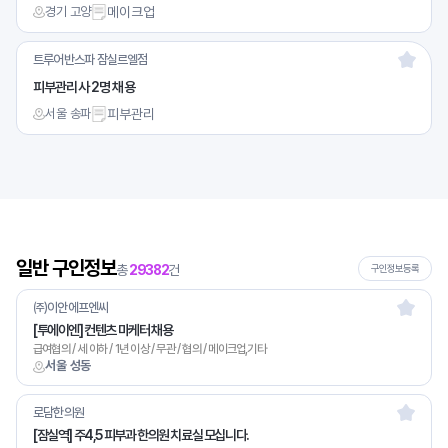
경기 고양
메이크업
트루어반스파 잠실르엘점
피부관리사 2명 채용
서울 송파
피부관리
일반 구인정보
총
29382
건
구인정보등록
㈜이안에프엔씨
[투에이엔] 컨텐츠 마케터 채용
급여협의 / 세 이하 / 1년 이상 / 무관 / 협의 / 메이크업,기타
서울 성동
로담한의원
[잠실역] 주4,5 피부과 한의원 치료실 모십니다.