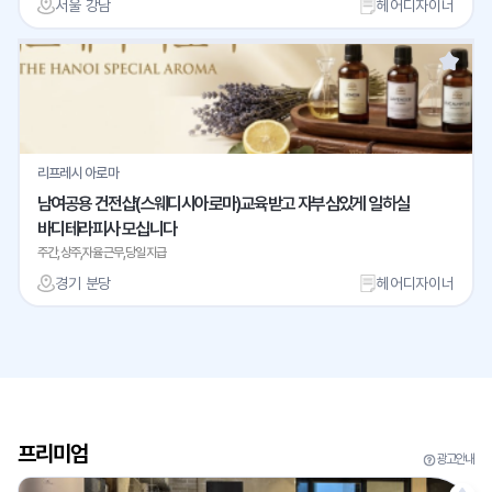
서울 강남
헤어디자이너
리프레시 아로마
남여공용 건전샵(스웨디시아로마)교육받고 자부심있게 일하실
바디테라피사 모십니다
주간,상주,자율근무,당일지급
경기 분당
헤어디자이너
프리미엄
광고안내