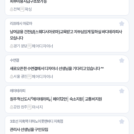
피부미용사급구초보가능
전북
왁싱
리프레시 아로마
남여공용 건전샵(스웨디시아로마)교육받고 자부심있게 일하실 바디테라피사
모십니다
경기 분당
헤어디자이너
수연결
새로오픈한 수연결에서 디자이너 선생님을 기다리고 있습니다 ^^
서울 광진
헤어디자이너
레이테라피
원주 혁신도시 「레이테라피」│페이12만│숙소지원│교통비지원
강원 원주
마사지
3호선 지축역 더하노이풋앤바디 지축점
관리사 선생님을 구인모집