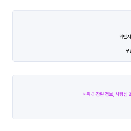
위반시
무
허위·과장된 정보, 사행심 