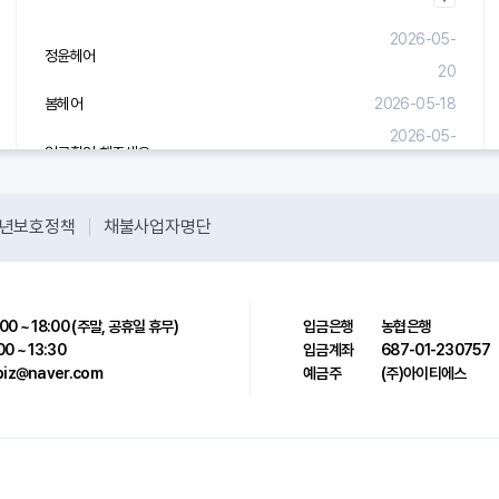
2026-05-
정윤헤어
20
봄헤어
2026-05-18
2026-05-
입금확인 해주세요.
08
년보호정책
채불사업자명단
00 ~ 18:00 (주말, 공휴일 휴무)
입금은행
농협은행
00 ~ 13:30
입금계좌
687-01-230757
sbiz@naver.com
예금주
(주)아이티에스