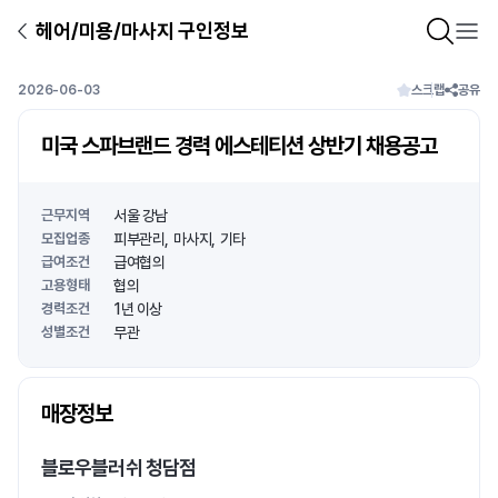
헤어/미용/마사지 구인정보
2026-06-03
스크랩
공유
미국 스파브랜드 경력 에스테티션 상반기 채용공고
근무지역
서울 강남
모집업종
피부관리
마사지
기타
급여조건
급여협의
고용형태
협의
경력조건
1년 이상
성별조건
무관
상호명
매장정보
1
/
1
블로우블러쉬 청담점