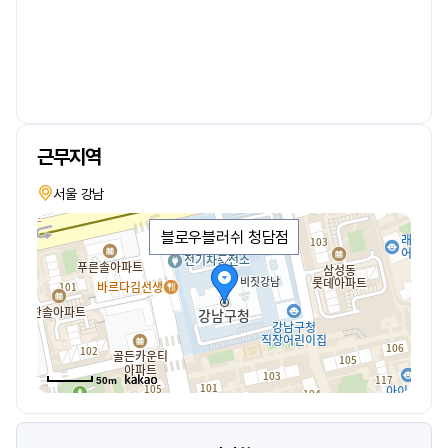
근무지역
서울 강남
블로우블러쉬 청담점
50m