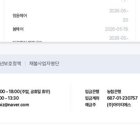
2026-05-
정윤헤어
20
봄헤어
2026-05-18
2026-05-
입금확인 해주세요.
08
년보호정책
채불사업자명단
00 ~ 18:00 (주말, 공휴일 휴무)
입금은행
농협은행
00 ~ 13:30
입금계좌
687-01-230757
sbiz@naver.com
예금주
(주)아이티에스