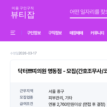
구인정보
구직정보
매장매매
커뮤니티
수정일
2026-03-17
닥터쁘띠의원 명동점 - 모집(간호조무사/
근무지역
서울 중구
모집업종
피부관리
기타
급여조건
연봉 2,760만원이상 (면접 후 결정)