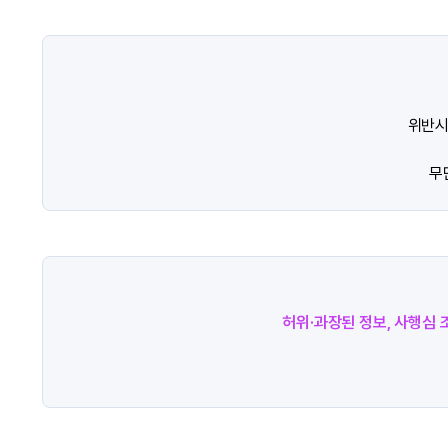
위반시
무
허위·과장된 정보, 사행심 