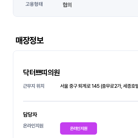
고용형태
협의
매장정보
닥터쁘띠의원
근무지 위치
서울 중구 퇴계로 145 (충무로2가, 세종호텔
담당자
온라인지원
온라인지원