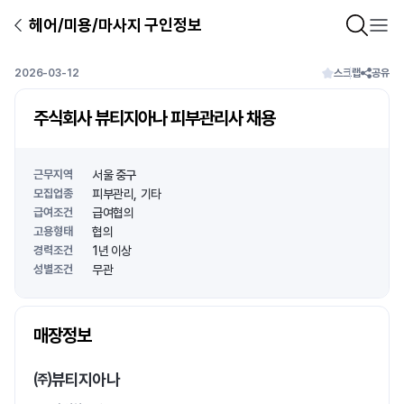
헤어/미용/마사지 구인정보
2026-03-12
스크랩
공유
주식회사 뷰티지아나 피부관리사 채용
근무지역
서울 중구
모집업종
피부관리
기타
급여조건
급여협의
고용형태
협의
경력조건
1년 이상
성별조건
무관
상호명
매장정보
1
/
1
㈜뷰티지아나