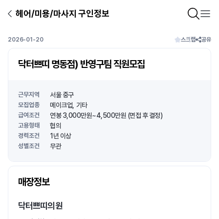
헤어/미용/마사지 구인정보
2026-01-20
스크랩
공유
닥터쁘띠 명동점) 반영구팀 직원모집
근무지역
서울 중구
모집업종
메이크업
기타
급여조건
연봉 3,000만원~4,500만원 (면접 후 결정)
고용형태
협의
경력조건
1년 이상
성별조건
무관
상호명
매장정보
1
/
1
닥터쁘띠의원