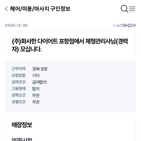
헤어/미용/마사지 구인정보
2025-12-30
스크랩
공유
(주)화사한 다이어트 포항점에서 체형관리사님(경력
자) 모십니다.
근무지역
경북 포항
모집업종
기타
급여조건
급여협의
고용형태
협의
경력조건
무관
성별조건
무관
상호명
매장정보
1
/
1
㈜화사한