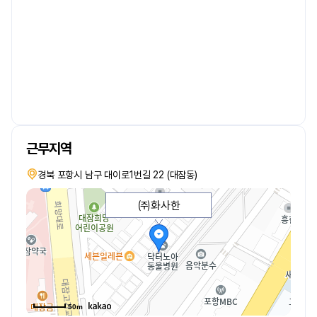
근무지역
경북 포항시 남구 대이로1번길 22 (대잠동)
㈜화사한
50m