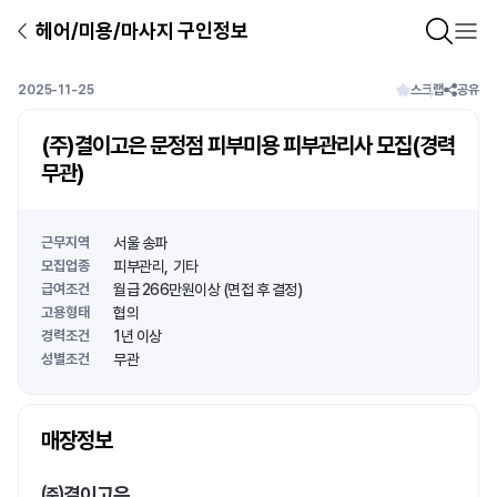
헤어/미용/마사지 구인정보
2025-11-25
스크랩
공유
(주)결이고은 문정점 피부미용 피부관리사 모집(경력
무관)
근무지역
서울 송파
모집업종
피부관리
기타
급여조건
월급 266만원이상 (면접 후 결정)
고용형태
협의
경력조건
1년 이상
성별조건
무관
상호명
매장정보
1
/
1
㈜결이고은